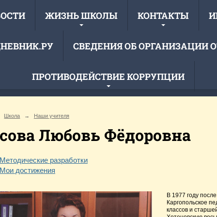
ВОСТИ
ЖИЗНЬ ШКОЛЫ
КОНТАКТЫ
И
НЕВНИК.РУ
СВЕДЕНИЯ ОБ ОРГАНИЗАЦИИ 
ПРОТИВОДЕЙСТВИЕ КОРРУПЦИИ
Муниципальное обще
Школа
→
Наши учителя
ци
«Ухотская
сова Любовь Фёдоровна
Методические разработки
Мои достижения
В 1977 году посл
Каргопольское пе
классов и старше
Хотеновскую вось