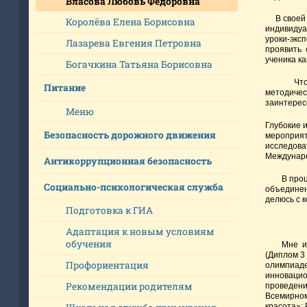
Власова Любовь Фёдоровна
В своей р
Королёва Елена Борисовна
индивидуа
уроки-эксп
Лазарева Евгения Петровна
проявить 
ученика к
Богачкина Татьяна Борисовна
Чтобы уро
Питание
методичес
заинтерес
Меню
Глубокие 
Безопасность дорожного движения
мероприят
исследова
Междунаро
Антикоррупционная безопасность
В процесс
Социально-психологическая служба
объединен
делюсь с 
Подготовка к ГИА
Адаптация к новым условиям
обучения
Мне интер
(Диплом 3
Профориентация
олимпиаде
инновацио
Рекомендации родителям
проведени
Всемирном
красота»;