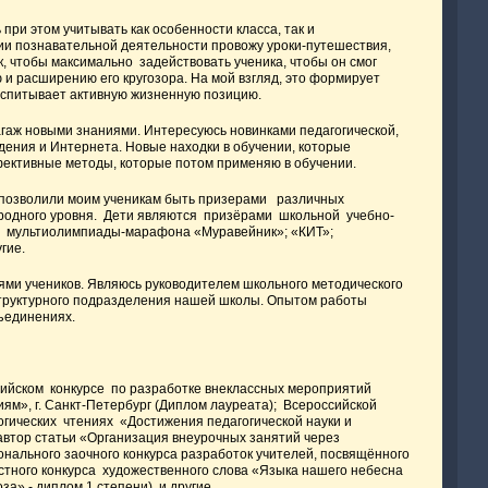
и этом учитывать как особенности класса, так и
ии познавательной деятельности провожу уроки-путешествия,
ак, чтобы максимально задействовать ученика, чтобы он смог
 и расширению его кругозора. На мой взгляд, это формирует
воспитывает активную жизненную позицию.
 новыми знаниями. Интересуюсь новинками педагогической,
дения и Интернета. Новые находки в обучении, которые
фективные методы, которые потом применяю в обучении.
й позволили моим ученикам быть призерами различных
ародного уровня. Дети являются призёрами школьной учебно-
й мультиолимпиады-марафона «Муравейник»; «КИТ»;
гие.
и учеников. Являюсь руководителем школьного методического
структурного подразделения нашей школы. Опытом работы
бъединениях.
ийском конкурсе по разработке внеклассных мероприятий
ям», г. Санкт-Петербург (Диплом лауреата); Всероссийской
гических чтениях «Достижения педагогической науки и
автор статьи «Организация внеурочных занятий через
онального заочного конкурса разработок учителей, посвящённого
астного конкурса художественного слова «Языка нашего небесна
а» - диплом 1 степени) и другие.