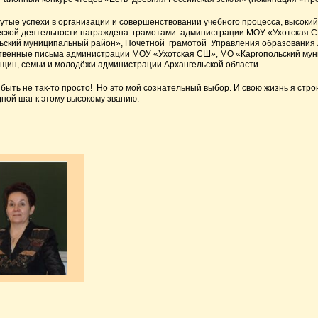
нутые успехи в организации и совершенствовании учебного процесса, высоки
еской деятельности награждена грамотами администрации МОУ «Ухотская 
ьский муниципальный район», Почетной грамотой Управления образования 
твенные письма администрации МОУ «Ухотская СШ», МО «Каргопольский му
щин, семьи и молодёжи администрации Архангельской области.
быть не так-то просто! Но это мой сознательный выбор. И свою жизнь я стро
дной шаг к этому высокому званию.