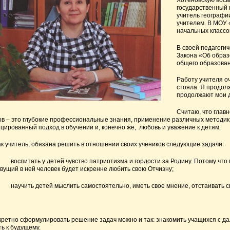
государственный 
учитель географи
учителем. В МОУ 
начальных классо
В своей педагоги
Закона «Об образ
общего образован
Работу учителя о
стояла. Я продол
продолжают мои д
Считаю, что глав
ов – это глубокие профессиональные знания, применение различных методик
ированный подход в обучении и, конечно же, любовь и уважение к детям.
итель, обязана решить в отношении своих учеников следующие задачи:
.
воспитать у детей чувство патриотизма и гордости за Родину. Потому что
вущий в ней человек будет искренне любить свою Отчизну;
.
научить детей мыслить самостоятельно, иметь свое мнение, отстаивать 
кретно сформулировать решение задач можно и так: знакомить учащихся с 
ь к будущему.