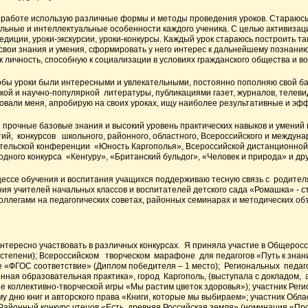
аботе использую различные формы и методы проведения уроков. Стараюсь пр
льные и интеллектуальные особенности каждого ученика. С целью активизац
едиции, уроки-экскурсии, уроки-конкурсы. Каждый урок стараюсь построить т
свои знания и умения, сформировать у него интерес к дальнейшему познанию
ак личность, способную к социализации в условиях гражданского общества и 
ки были интересными и увлекательными, постоянно пополняю свой багаж
кой и научно-популярной литературы, публикациями газет, журналов, телеви
овали меня, апробирую на своих уроках, ищу наиболее результативные и эф
и прочные базовые знания и высокий уровень практических навыков и умени
ий, конкурсов школьного, районного, областного, Всероссийского и междун
тельской конференции «Юность Каргополья», Всероссийской дистанционно
дного конкурса «Кенгуру», «Британский бульдог», «Человек и природа» и дру
е обучения и воспитания учащихся поддерживаю тесную связь с родителям
ия учителей начальных классов и воспитателей детского сада «Ромашка» - 
коллегами на педагогических советах, районных семинарах и методических о
есно участвовать в различных конкурсах. Я приняла участие в Общеросс
 степени); Всероссийском творческом марафоне для педагогов «Путь к знани
 «ФГОС соответствие» (Диплом победителя – 1 место); Региональных педаго
нная образовательная практика», город Каргополь, (выступала с докладом, 
е коллективно-творческой игры «Мы растим цветок здоровья»); участник Реги
у дню книг и авторского права «Книги, которые мы выбираем»; участник Обл
 Районный конкурс чтецов «Есть древняя Российская земля» (номинация «Проз