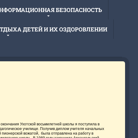
НФОРМАЦИОННАЯ БЕЗОПАСНОСТЬ
ОТДЫХА ДЕТЕЙ И ИХ ОЗДОРОВЛЕНИИ
образовательное учреждение
 средняя школа»
е окончания Ухотской восьмилетней школы я поступила в
дагогическое училище. Получив диплом учителя начальных
й пионерской вожатой, была отправлена на работу в
милетнюю школу. В 1989 году закончила Архангельский