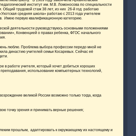
педагогический институт им. М.В. Ломоносова по специальности
и. Общий трудовой стаж 38 лет, из них 26-й год работаю
«Ухотская средняя школа» работаю с 2013 года учителем
в. Имею первую квалификационную категорию.
ческой деятельности руководствуюсь основными положениями
овании», Конвенцией о правах ребенка, ФГОС начального
ия.
чень люблю. Проблема выбора профессии передо мной не
жила династию учителей семьи Косаревых. Сейчас её
ети.
ное в работе учителя, который хочет добиться хороших
 преподавания, использование компьютерных технологий,
 возрождение великой России возможно только тогда, когда
свою точку зрения и принимать верные решения;
далеким прошлым, адаптировать к окружающему их настоящему и