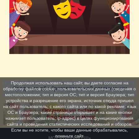
Продолжая использовать наш сайт, вы даете согласие на
Сведения об образовательной организации
обработку файлов cookie, пользовательских данных (сведения о
местоположении; тип и версия ОС; тип и версия Браузера; тип
устройства и разрешение его экрана; источник откуда пришел
на сайт пользователь; с какого сайта или по какой рекламе; язык
Организация питания.
ОС и Браузера; какие страницы открывает и на какие кнопки
Ежедневные меню
нажимает пользователь; ip-адрес) в целях функционирования
сайта и проведения статистических исследований и обзоров.
Если вы не хотите, чтобы ваши данные обрабатывались,
покиньте сайт.
МОУ «Ухотская СШ»