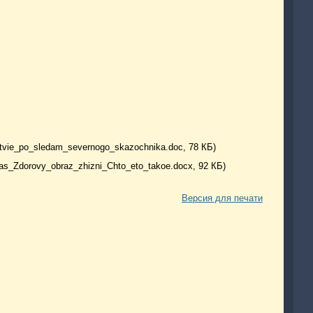
stvie_po_sledam_severnogo_skazochnika.doc, 78 КБ)
as_Zdorovy_obraz_zhizni_Chto_eto_takoe.docx, 92 КБ)
Версия для печати