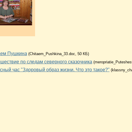
аем Пушкина
(Chitaem_Pushkina_33.doc, 50 КБ)
шествие по следам северного сказочника
(meropriatie_Puteshe
сный час "Здоровый образ жизни. Что это такое?"
(klassny_ch